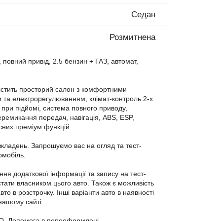
Седан
Розмитнена
 повний привід, 2.5 бензин + ГАЗ, автомат,
стить просторий салон з комфортними
и та електрорегулюванням, клімат-контроль 2-х
 при підйомі, система повного приводу,
еремикання передач, навігація, ABS, ESP,
сних преміум функцій.
кладень. Запрошуємо вас на огляд та тест-
омобіль.
ня додаткової інформації та запису на тест-
стати власником цього авто. Також є можливість
то в розстрочку. Інші варіанти авто в наявності
нашому сайті.
ТО. Допомога в переоформлені.