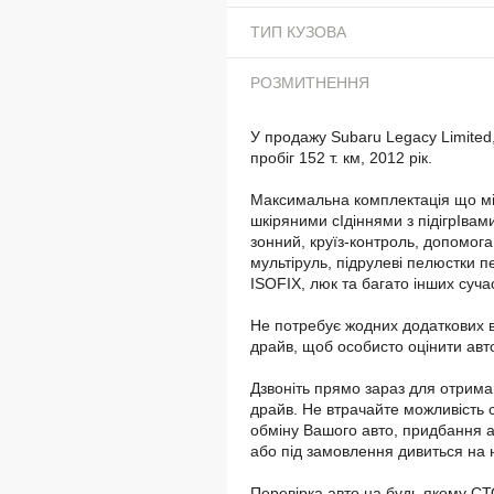
ТИП КУЗОВА
РОЗМИТНЕННЯ
У продажу Subaru Legacy Limited,
пробіг 152 т. км, 2012 рік.
Максимальна комплектація що мі
шкіряними сIдіннями з підігрIвам
зонний, круїз-контроль, допомога
мультіруль, підрулеві пелюстки п
ISOFIX, люк та багато інших суча
Не потребує жодних додаткових в
драйв, щоб особисто оцінити авт
Дзвоніть прямо зараз для отриман
драйв. Не втрачайте можливість 
обміну Вашого авто, придбання ав
або під замовлення дивиться на 
Перевірка авто на будь якому С