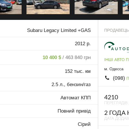
Subaru Legacy Limited +GAS
ПРОДАВЕЦЬ
2012 р.
10 400 $
/ 463 840 грн
ІНШІ АВТО 
м. Одесса
152 тыс. км
(098)
П
2.5 л., бензин/газ
4210
Автомат КПП
ПЕРЕГЛЯДІВ
Повний привід
2 ГОДА
ДАТА ДОДА
Сірий