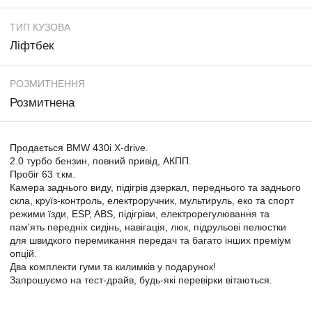
ТИП КУЗОВА
Ліфтбек
РОЗМИТНЕННЯ
Розмитнена
Продається BMW 430i X-drive.
2.0 турбо бензин, повний привід, АКПП.
Пробіг 63 т.км.
Камера заднього виду, підігрів дзеркал, переднього та заднього
скла, круїз-контроль, електроручник, мультируль, еко та спорт
режими їзди, ESP, ABS, підігріви, електрорегулювання та
пам'ять передніх сидінь, навігація, люк, підрульові пелюстки
для швидкого перемикання передач та багато інших преміум
опцій.
Два комплекти гуми та килимків у подарунок!
Запрошуємо на тест-драйв, будь-які перевірки вітаються.