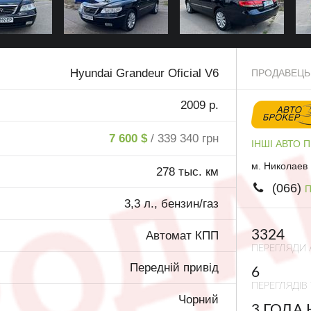
Hyundai Grandeur Oficial V6
ПРОДАВЕЦЬ
2009 р.
7 600 $
/ 339 340 грн
ІНШІ АВТО 
м. Николаев
278 тыс. км
(066)
П
3,3 л., бензин/газ
3324
Автомат КПП
ПЕРЕГЛЯДИ 
Передній привід
6
ПЕРЕГЛЯДІВ 
Чорний
3 ГОДА