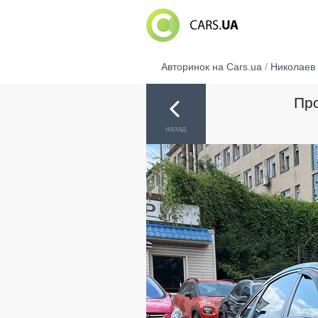
Авторинок на Cars.ua
/
Николаев
Про
назад