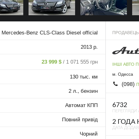
Mercedes-Benz CLS-Class Diesel official
ПРОДАВЕЦЬ
2013 р.
23 999 $
/ 1 071 555 грн
ІНШІ АВТО 
м. Одесса
130 тыс. км
(098)
П
2 л., бензин
6732
Автомат КПП
ПЕРЕГЛЯДИ 
Повний привід
2 ГОДА
ДАТА ДОДА
Чорний