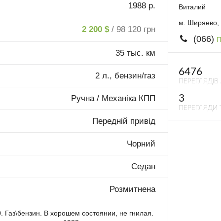
1988 р.
Виталий
м. Ширяево,
2 200 $
/ 98 120 грн
(066)
П
35 тыс. км
6476
2 л., бензин/газ
ПЕРЕГЛЯДІВ
3
Ручна / Механіка КПП
ПЕРЕГЛЯДИ 
Передній привід
Чорний
Седан
Розмитнена
 Газ\бензин. В хорошем состоянии, не гнилая.