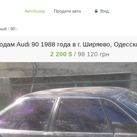
Автобазар
Продати авто
Вхід
Audi
/
90
/
одам Audi 90 1988 года в г. Ширяево, Одесск
2 200 $
/ 98 120 грн