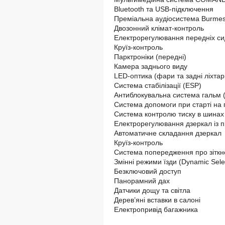
Bluetooth та USB-підключення
Преміальна аудіосистема Burmes
Двозонний клімат-контроль
Електрорегулювання передніх сиді
Круїз-контроль
Парктроніки (передні)
Камера заднього виду
LED-оптика (фари та задні ліхтарі
Система стабілізації (ESP)
Антиблокувальна система гальм 
Система допомоги при старті на під
Система контролю тиску в шинах
Електрорегулювання дзеркал із пі
Автоматичне складання дзеркал
Круїз-контроль
Система попередження про зіткненн
Змінні режими їзди (Dynamic Sele
Безключовий доступ
Панорамний дах
Датчики дощу та світла
Дерев’яні вставки в салоні
Електропривід багажника