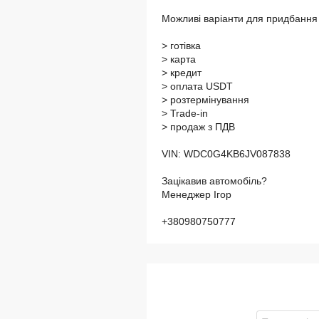
Можливі варіанти для придбання 
> готівка
> карта
> кредит
> оплата USDT
> розтермінування
> Trade-in
> продаж з ПДВ
VIN: WDC0G4KB6JV087838
Зацікавив автомобіль?
Менеджер Ігор
+380980750777