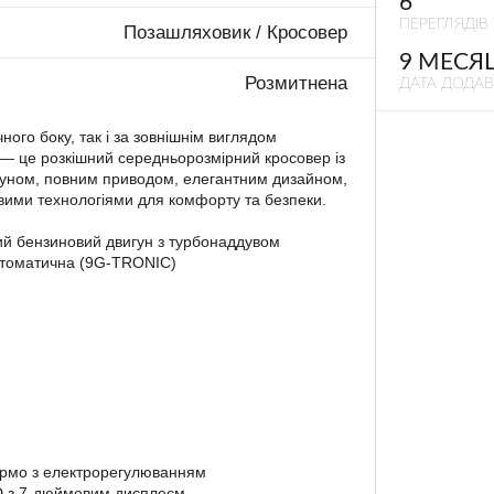
6
ПЕРЕГЛЯДІВ 
Позашляховик / Кросовер
9 МЕСЯ
Розмитнена
ДАТА ДОДА
чного боку, так і за зовнішнім виглядом
 це розкішний середньорозмірний кросовер із
гуном, повним приводом, елегантним дизайном,
вими технологіями для комфорту та безпеки.
вий бензиновий двигун з турбонаддувом
втоматична (9G-TRONIC)
ермо з електрорегулюванням
 з 7-дюймовим дисплеєм