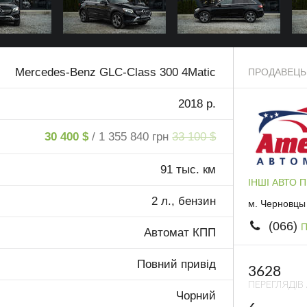
Mercedes-Benz GLC-Class 300 4Matic
ПРОДАВЕЦЬ
2018 р.
30 400 $
/ 1 355 840 грн
33 100 $
91 тыс. км
ІНШІ АВТО 
2 л., бензин
м. Черновцы
(066)
П
Автомат КПП
Повний привід
3628
ПЕРЕГЛЯДІВ
Чорний