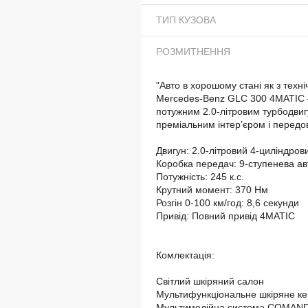
ТИП КУЗОВА
РОЗМИТНЕННЯ
"Авто в хорошому стані як з техні
Mercedes-Benz GLC 300 4MATIC —
потужним 2.0-літровим турбодви
преміальним інтер’єром і передо
Двигун: 2.0-літровий 4-циліндро
Коробка передач: 9-ступенева а
Потужність: 245 к.с.
Крутний момент: 370 Нм
Розгін 0-100 км/год: 8,6 секунди
Привід: Повний привід 4MATIC
Комлектація:
Світлий шкіряний салон
Мультифункціональне шкіряне к
Мультимедійна система COMAND