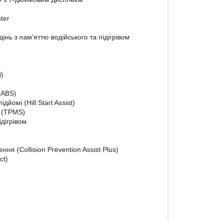
ter
нь з пам'яттю водійського та підігрівом
)
(ABS)
йомі (Hill Start Assist)
 (TPMS)
дігрівом
я (Collision Prevention Assist Plus)
ct)