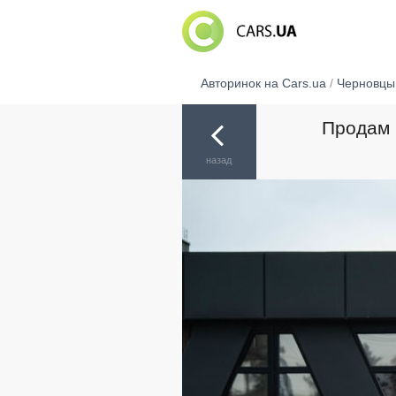
Авторинок на Cars.ua
/
Черновцы
Продам 
назад