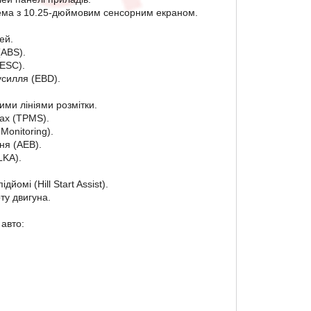
ема з 10.25-дюймовим сенсорним екраном.
ей.
(ABS).
(ESC).
усилля (EBD).
ими лініями розмітки.
ах (TPMS).
Monitoring).
ня (AEB).
LKA).
йомі (Hill Start Assist).
ту двигуна.
авто: