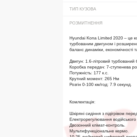
ТИП КУЗОВА
РОЗМИТНЕННЯ
Hyundai Kona Limited 2020 – це 
турбованим двигуном і розширени
баланс динаміки, економічності 
Двигун: 1.6-літровий турбований 
Коробка передач: 7-ступенева ро
Потужність: 177 к.с.
Крутний момент: 265 Нм
Розгін 0-100 км/год: 7.9 секунд.
Комлектація:
Шкіряні сидіння з підігрівом перед
Електрорегулювання водійського 
Двозонний клімат-контроль.
Мультифункціональне кермо.
10.25-дюймовий цифровий диспле