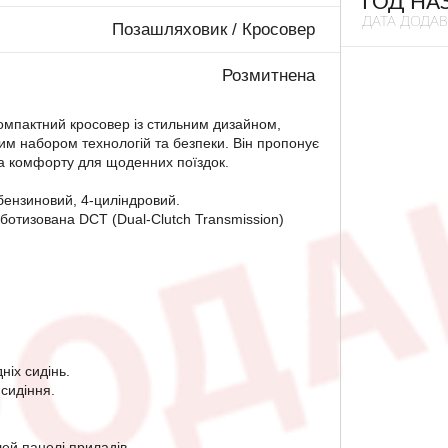
ГОД НА
ДАТА ДОДА
Позашляховик / Кросовер
Розмитнена
компактний кросовер із стильним дизайном,
м набором технологій та безпеки. Він пропонує
та комфорту для щоденних поїздок.
бензиновий, 4-циліндровий.
ботизована DCT (Dual-Clutch Transmission)
ніх сидінь.
сидіння.
й панелі приладів.