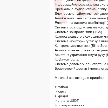
Інформаційно-розважальна сист
Преміальна аудіосистема Infinity/
Електросклопідйомники всіх двер
Антиблокувальна система гальм 
Електронна система стабілізації 
Система розподілу гальмівного з
Система контролю тяги (TCS).
Камера заднього виду з динамічн
Система моніторингу тиску в шин
Контроль мертвих зон (Blind Spot 
Автоматичне екстрене гальмуван
Асистент утримання смуги руху (
Круїз-контроль.
Система допомоги при старті на під
Безключовий доступ і кнопка стар
Можливі варіанти для придбання 
> готівка
> карта
> кредит
> оплата USDT
> розтермінування