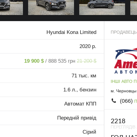
Hyundai Kona Limited
ПРОДАВЕЦЬ
2020 р.
19 900 $
/ 888 535 грн
21 200 $
71 тыс. км
ІНШІ АВТО 
1.6 л., бензин
м. Черновцы
(066)
П
Автомат КПП
Передній привід
2218
ПЕРЕГЛЯДІВ
Сірий