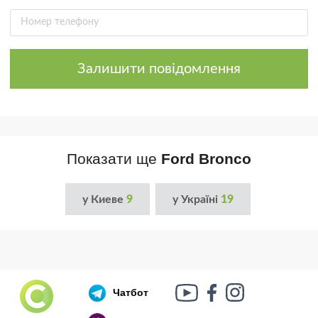
Залишити повідомлення
Показати ще
Ford Bronco
у Киеве
9
у Україні
19
Чатбот