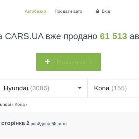
Автобазар
Продати авто
Вхід
а CARS.UA вже продано
61 513
ав
Продати авто
Hyundai
(3086)
Kona
(155)
undai
/
Kona
/
 сторінка 2
знайдено 68 авто