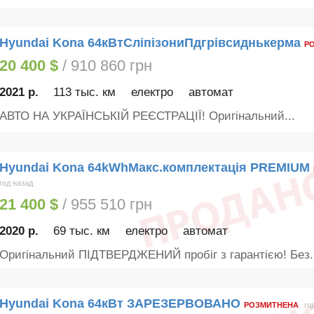
Hyundai Kona 64кВтСліпізониПдгрівсиднькерма
Р
20 400 $
/ 910 860 грн
2021 р.
113 тыс. км
електро
автомат
АВТО НА УКРАЇНСЬКІЙ РЕЄСТРАЦІЇ! Оригінальний...
Hyundai Kona 64kWhМакс.комплектація PREMIUM
год назад
21 400 $
/ 955 510 грн
2020 р.
69 тыс. км
електро
автомат
Оригінальний ПІДТВЕРДЖЕНИЙ пробіг з гарантією! Без..
Hyundai Kona 64кВт ЗАРЕЗЕРВОВАНО
РОЗМИТНЕНА
го