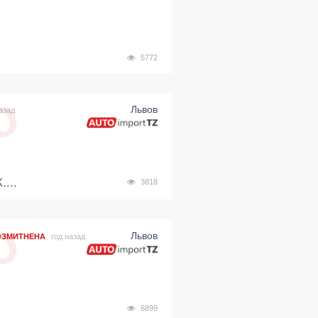
5772
Львов
азад
...
3818
Львов
ОЗМИТНЕНА
год назад
6899