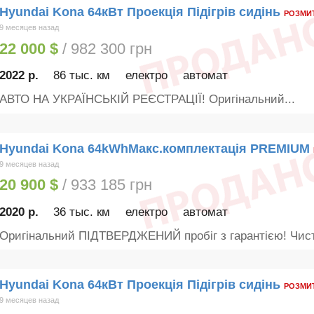
Hyundai Kona 64кВт Проекція Підігрів сидінь
РОЗМИ
9 месяцев назад
22 000 $
/ 982 300 грн
2022 р.
86 тыс. км
електро
автомат
АВТО НА УКРАЇНСЬКІЙ РЕЄСТРАЦІЇ! Оригінальний...
Hyundai Kona 64kWhМакс.комплектація PREMIUM
9 месяцев назад
20 900 $
/ 933 185 грн
2020 р.
36 тыс. км
електро
автомат
Оригінальний ПІДТВЕРДЖЕНИЙ пробіг з гарантією! Чист
Hyundai Kona 64кВт Проекція Підігрів сидінь
РОЗМИ
9 месяцев назад