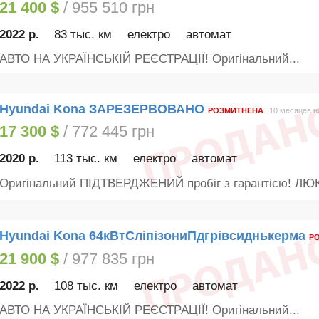
21 400 $
/ 955 510 грн
2022 р.
83 тыс. км
електро
автомат
АВТО НА УКРАЇНСЬКІЙ РЕЄСТРАЦІЇ! Оригінальний...
Hyundai Kona ЗАРЕЗЕРВОВАНО
РОЗМИТНЕНА
10 месяцев н
17 300 $
/ 772 445 грн
2020 р.
113 тыс. км
електро
автомат
Оригінальний ПІДТВЕРДЖЕНИЙ пробіг з гарантією! ЛЮК.
Hyundai Kona 64кВтСліпізониПдгрівсиднькерма
Р
21 900 $
/ 977 835 грн
2022 р.
108 тыс. км
електро
автомат
АВТО НА УКРАЇНСЬКІЙ РЕЄСТРАЦІЇ! Оригінальний...