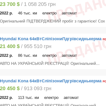
23 700 $
/ 1 058 205 грн
2022 р.
46 тыс. км
електро
автомат
Оригінальний ПІДТВЕРДЖЕНИЙ пробіг з гарантією! Сох 
Hyundai Kona 64кВтСліпізониПдгрівсиднькерма
Р
21 400 $
/ 955 510 грн
2022 р.
86 тыс. км
електро
автомат
АВТО НА УКРАЇНСЬКІЙ РЕЄСТРАЦІЇ! Оригінальний...
Hyundai Kona 64кВтСліпізониПдгрівсиднькерма
Р
20 450 $
/ 913 093 грн
2022 р.
113 тыс. км
електро
автомат
АВТО НА УКРАЇНСЬКІЙ РЕЄСТРАЦІЇ! Оригінальний...