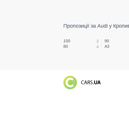
Пропозиції за Audi у Кроп
100
90
2
80
A3
4