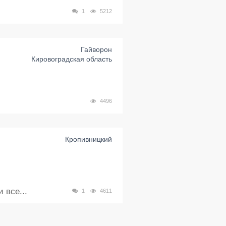
1
5212
Гайворон
Кировоградская область
4496
Кропивницкий
 все...
1
4611