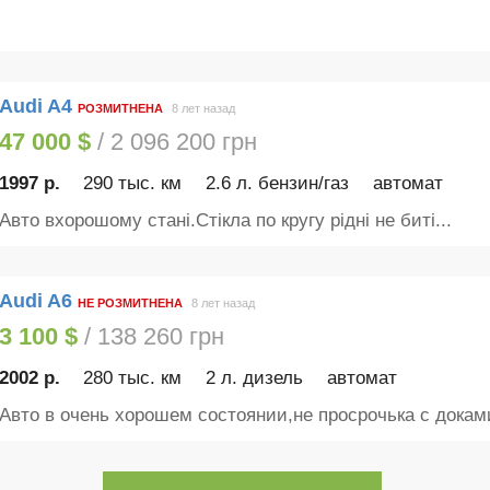
Audi A4
РОЗМИТНЕНА
8 лет назад
47 000 $
/ 2 096 200 грн
1997 р.
290 тыс. км
2.6 л. бензин/газ
автомат
Авто вхорошому стані.Стікла по кругу рідні не биті...
Audi A6
НЕ РОЗМИТНЕНА
8 лет назад
3 100 $
/ 138 260 грн
2002 р.
280 тыс. км
2 л. дизель
автомат
Авто в очень хорошем состоянии,не просрочька с доками