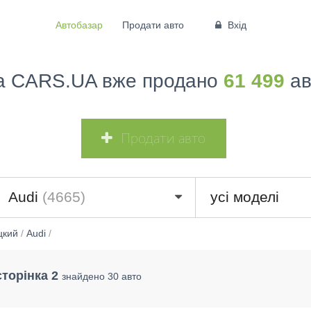
Автобазар
Продати авто
Вхід
а CARS.UA вже продано
61 499
ав
Продати авто
Audi
(4665)
усі моделі
цкий
/
Audi
/
торінка 2
знайдено 30 авто