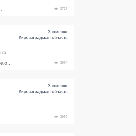
.
3717
Знаменка
Кировоградская область
іка
аю...
3994
Знаменка
Кировоградская область
3950