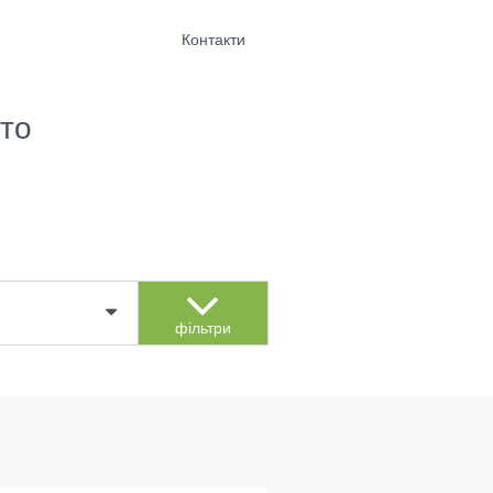
Контакти
то
фільтри