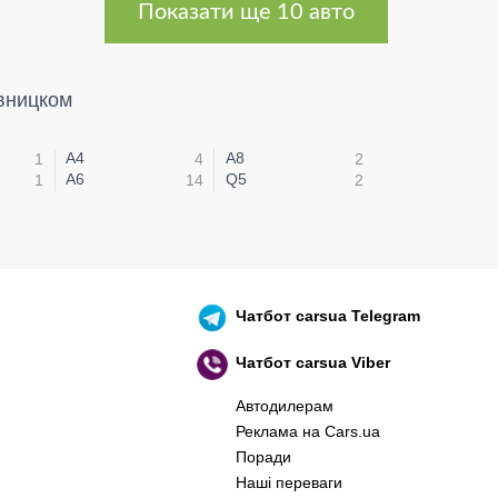
Показати ще 10 авто
ивницком
A4
A8
1
4
2
A6
Q5
1
14
2
Чатбот
carsua Telegram
Чатбот
carsua Viber
Автодилерам
Реклама на Cars.ua
Поради
Наші переваги