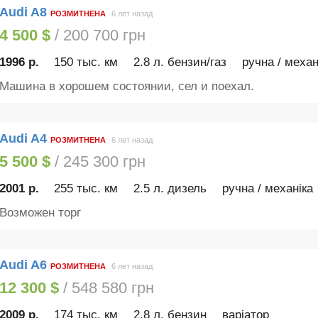
Audi A8
РОЗМИТНЕНА
6 лет назад
4 500 $
/ 200 700 грн
1996 р.
150 тыс. км
2.8 л. бензин/газ
ручна / механ
Машина в хорошем состоянии, сел и поехал.
Audi A4
РОЗМИТНЕНА
6 лет назад
5 500 $
/ 245 300 грн
2001 р.
255 тыс. км
2.5 л. дизель
ручна / механіка
Возможен торг
Audi A6
РОЗМИТНЕНА
6 лет назад
12 300 $
/ 548 580 грн
2009 р.
174 тыс. км
2.8 л. бензин
варіатор