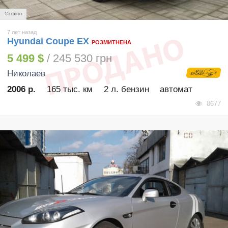
15 фото
7 лет назад
Hyundai Coupe EX
РОЗМИТНЕНА
5 499 $
/ 245 530 грн
Николаев
2006 р.
165 тыс. км
2 л. бензин
автомат
8677