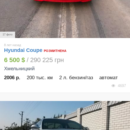
17 фото
8 лет назад
Hyundai Coupe
РОЗМИТНЕНА
6 500 $
/ 290 225 грн
Хмельницкий
2006 р.
200 тыс. км
2 л. бензин/газ
автомат
4697