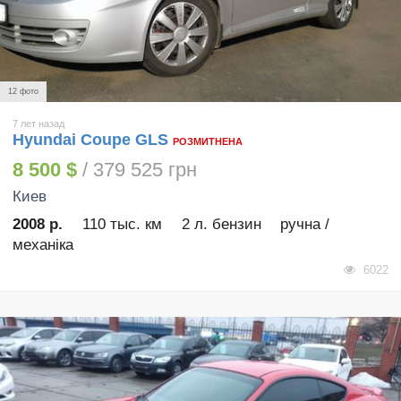
12 фото
7 лет назад
Hyundai Coupe GLS
РОЗМИТНЕНА
8 500 $
/ 379 525 грн
Киев
2008 р.
110 тыс. км
2 л. бензин
ручна /
механіка
6022