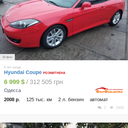
20 фото
8 лет назад
Hyundai Coupe
РОЗМИТНЕНА
6 999 $
/ 312 505 грн
Одесса
2008 р.
125 тыс. км
2 л. бензин
автомат
1
1442