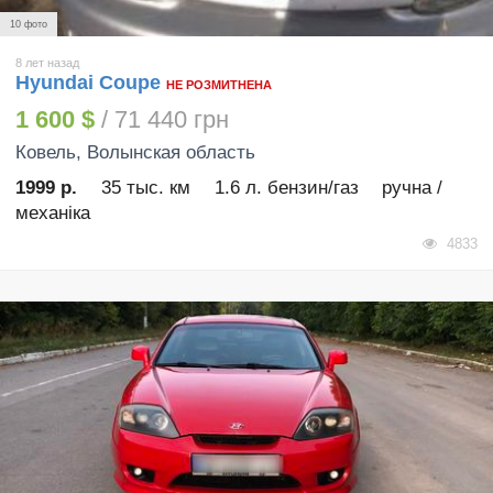
10 фото
8 лет назад
Hyundai Coupe
НЕ РОЗМИТНЕНА
1 600 $
/ 71 440 грн
Ковель
, Волынская область
1999 р.
35 тыс. км
1.6 л. бензин/газ
ручна /
механіка
4833