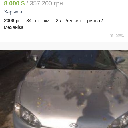
8 000 $
/ 357 200 грн
Харьков
2008 р.
84 тыс. км
2 л. бензин
ручна /
механіка
5901