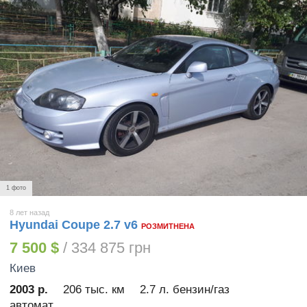
1 фото
8 лет назад
Hyundai Coupe 2.7 v6
РОЗМИТНЕНА
7 500 $
/ 334 875 грн
Киев
2003 р.
206 тыс. км
2.7 л. бензин/газ
автомат