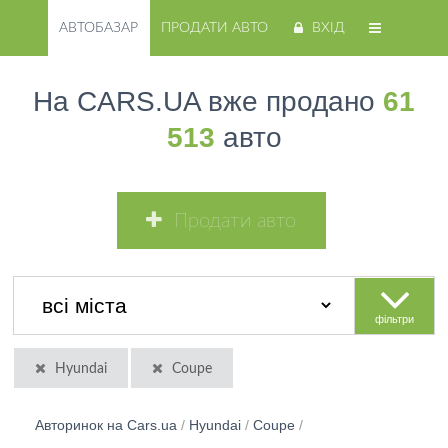
АВТОБАЗАР
ПРОДАТИ АВТО
ВХІД
На CARS.UA вже продано
61
513
авто
Продати авто
фільтри
Hyundai
Coupe
Авторинок на Cars.ua
/
Hyundai
/
Coupe
/