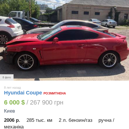
8 фото
8 лет назад
Hyundai Coupe
РОЗМИТНЕНА
6 000 $
/ 267 900 грн
Киев
2006 р.
285 тыс. км
2 л. бензин/газ
ручна /
механіка