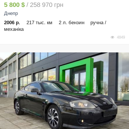
5 800 $
/ 258 970 грн
Днепр
2006 р.
217 тыс. км
2 л. бензин
ручна /
механіка
4849