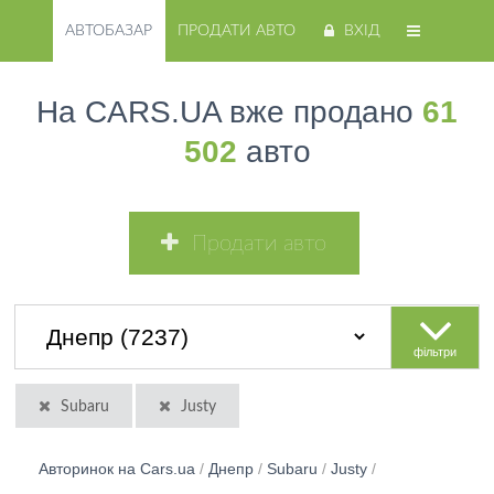
АВТОБАЗАР
ПРОДАТИ АВТО
ВХІД
На CARS.UA вже продано
61
502
авто
Продати авто
фільтри
Subaru
Justy
Авторинок на Cars.ua
/
Днепр
/
Subaru
/
Justy
/